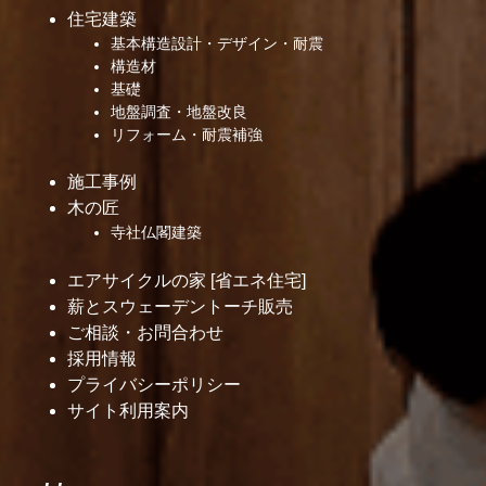
住宅建築
基本構造設計・デザイン・耐震
構造材
基礎
地盤調査・地盤改良
リフォーム・耐震補強
施工事例
木の匠
寺社仏閣建築
エアサイクルの家 [省エネ住宅]
薪とスウェーデントーチ販売
ご相談・お問合わせ
採用情報
プライバシーポリシー
サイト利用案内