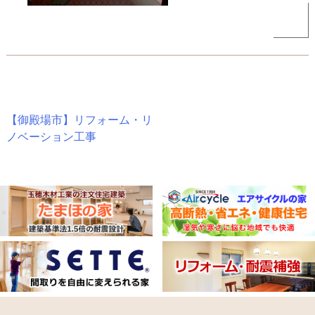
投
【御殿場市】リフォーム・リ
ノベーション工事
稿
ナ
ビ
ゲ
ー
シ
ョ