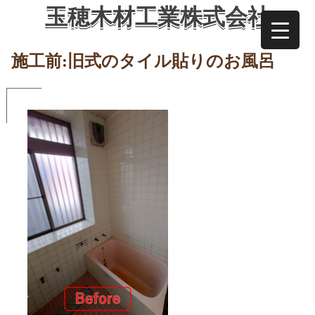
Skip
玉穂木材工業株式会社
to
content
施工前:旧式のタイル貼りのお風呂