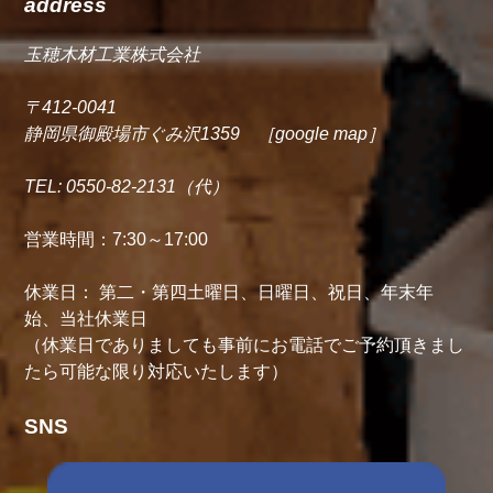
address
玉穂木材工業株式会社
〒412-0041
静岡県御殿場市ぐみ沢1359 ［google map］
TEL:
0550-82-2131（代）
営業時間：7:30～17:00
休業日： 第二・第四土曜日、日曜日、祝日、年末年
始、当社休業日
（休業日でありましても事前にお電話でご予約頂きまし
たら可能な限り対応いたします）
SNS